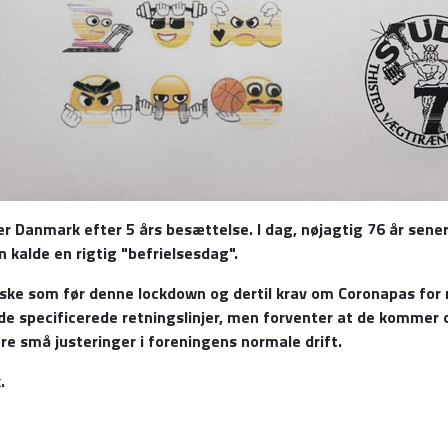
ver Danmark efter 5 års besættelse. I dag, nøjagtig 76 år se
n kalde en rigtig "befrielsesdag".
anske som før denne lockdown og dertil krav om Coronapas fo
 specificerede retningslinjer, men forventer at de kommer o
re små justeringer i foreningens normale drift.
k.