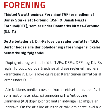
FORENING
Thisted Vægttrænings Forening(TVF) er medlem af
Dansk Styrkeløft Forbund (DSF) & Dansk Fægte
Forbund(DFF), som er under Danmarks Idræts-Forbund
(D.I.-F.)
Dette betyder at, D.I.-Fs love og regler omfatter T.V.F.
Derfor bedes alle der opholder sig i foreningens lokaler
bemærke sig følgende:
-Dopingmisbrug er i henhold til TVFs, DSFs, DFFs og D.I.-F.s
regler forbudt, og overtrædelse af disse regler vil medføre
karantæne jf. D.I.-Fs love og regler. Karantænen omfatter al
idræt under D.I.-F.
-Alle klubbens medlemmer, konkurrenceidrætsudøvere såvel
som motionister skal, på anmodning fra Antidoping
Danmarks (AD) dopingkontrollanter, indvillige i at afgive en
urinprøve. Og for at sikre at ingen er tvivl om dette, skal alle