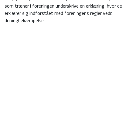
som træner i foreningen underskrive en erklæring, hvor de
erklærer sig indforstået med foreningens regler vedr.
dopingbekæmpelse.
-Personer som er straffet eller idømt karantæne for
dopingforseelser, kan efter overstået straf/karantæne
ansøge om medlemskab af foreningen. Dette skal ske
skriftligt til bestyrelsen, som så vil tage stilling til om
ansøgningen kan imødekommes, og på hvilke vilkår
-Hvis et medlem af TVF nægter at afgive en prøve til
dopingkontrollanter, vil dette automatisk medføre karantæne
jf. D.I.-Fs love og regler. Endvidere vil TVF påberåbe sig retten
til at retsforfølge medlemmet for kontraktbrud (den
underskrevne erklæring) og krav om tort erstatning.
-Formidling af dopingmidler eller tilskyndelse af andre til
indtagelse af forbudte midler medfører, foruden karantæne jf.
D.I.-Fs love og regler, omgående bortvisning samt