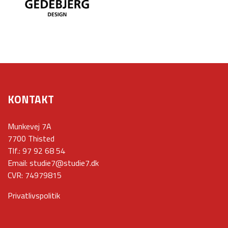
KONTAKT
Munkevej 7A
7700 Thisted
Tlf.:
97 92 68 54
Email:
studie7@studie7.dk
CVR: 74979815
Privatlivspolitik