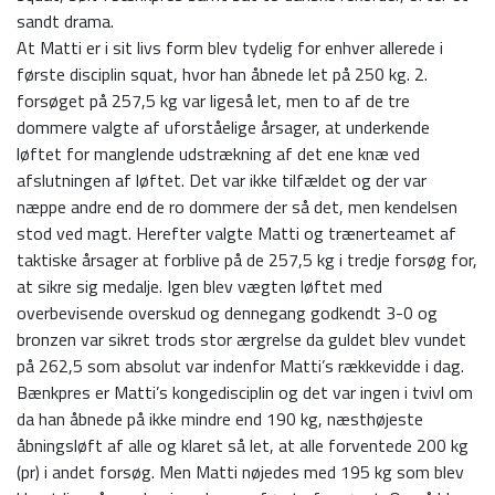
sandt drama.
At Matti er i sit livs form blev tydelig for enhver allerede i
første disciplin squat, hvor han åbnede let på 250 kg. 2.
forsøget på 257,5 kg var ligeså let, men to af de tre
dommere valgte af uforståelige årsager, at underkende
løftet for manglende
udstrækning af det ene knæ ved
afslutningen af løftet. Det var ikke tilfældet og der var
næppe andre end de ro dommere der så det, men kendelsen
stod ved magt. Herefter valgte Matti og trænerteamet af
taktiske årsager at forblive på de 257,5 kg i tredje forsøg for,
at sikre sig medalje. Igen blev vægten løftet med
overbevisende overskud og dennegang godkendt 3-0 og
bronzen var sikret trods stor ærgrelse da guldet blev vundet
på 262,5 som absolut var indenfor Matti’s rækkevidde i dag.
Bænkpres er Matti’s kongedisciplin og det var ingen i tvivl om
da han åbnede på ikke mindre end 190 kg, næsthøjeste
åbningsløft af alle og klaret så let, at alle forventede 200 kg
(pr) i andet forsøg. Men Matti nøjedes med 195 kg som blev