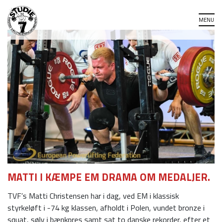
MATTI I KÆMPE EM DRAMA OM MEDALJER.
TVF’s Matti Christensen har i dag, ved EM i klassisk
styrkeløft i -74 kg klassen, afholdt i Polen, vundet bronze i
squat, sølv i bænkpres samt sat to danske rekorder, efter et