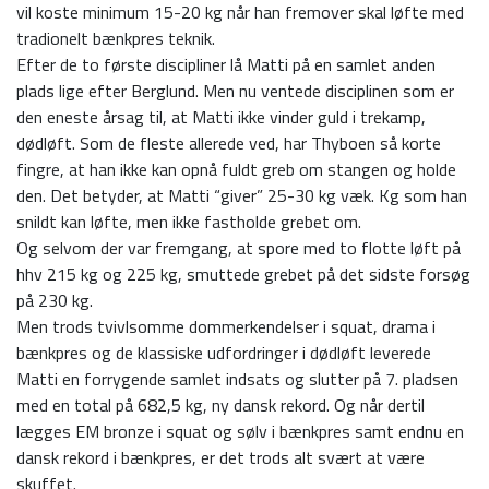
vil koste minimum 15-20 kg når han fremover skal løfte med
tradionelt bænkpres teknik.
Efter de to første discipliner lå Matti på en samlet anden
plads lige efter Berglund. Men nu ventede disciplinen som er
den eneste årsag til, at Matti ikke vinder guld i trekamp,
dødløft. Som de fleste allerede ved, har Thyboen så korte
fingre, at han ikke kan opnå fuldt greb om stangen og holde
den. Det betyder, at Matti “giver” 25-30 kg væk. Kg som han
snildt kan løfte, men ikke fastholde grebet om.
Og selvom der var fremgang, at spore med to flotte løft på
hhv 215 kg og 225 kg, smuttede grebet på det sidste forsøg
på 230 kg.
Men trods tvivlsomme dommerkendelser i squat, drama i
bænkpres og de klassiske udfordringer i dødløft leverede
Matti en forrygende samlet indsats og slutter på 7. pladsen
med en total på 682,5 kg, ny dansk rekord. Og når dertil
lægges EM bronze i squat og sølv i bænkpres samt endnu en
dansk rekord i bænkpres, er det trods alt svært at være
skuffet.