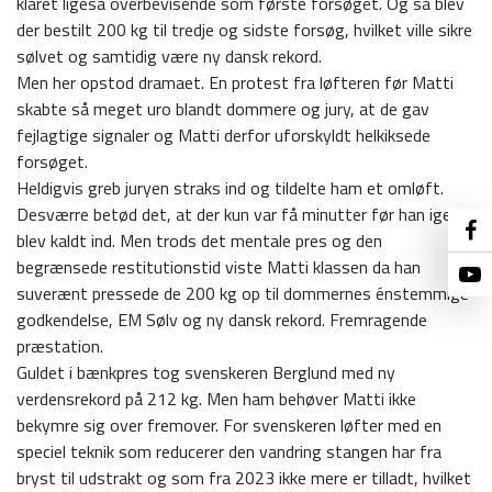
klaret ligeså overbevisende som første forsøget. Og så blev
der bestilt 200 kg til tredje og sidste forsøg, hvilket ville sikre
sølvet og samtidig være ny dansk rekord.
Men her opstod dramaet. En protest fra løfteren før Matti
skabte så meget uro blandt dommere og jury, at de gav
fejlagtige signaler og Matti derfor uforskyldt helkiksede
forsøget.
Heldigvis greb juryen straks ind og tildelte ham et omløft.
Desværre betød det, at der kun var få minutter før han igen
blev kaldt ind. Men trods det mentale pres og den
begrænsede restitutionstid viste Matti klassen da han
suverænt pressede de 200 kg op til dommernes énstemmige
godkendelse, EM Sølv og ny dansk rekord. Fremragende
præstation.
Guldet i bænkpres tog svenskeren Berglund med ny
verdensrekord på 212 kg. Men ham behøver Matti ikke
bekymre sig over fremover. For svenskeren løfter med en
speciel teknik som reducerer den vandring stangen har fra
bryst til udstrakt og som fra 2023 ikke mere er tilladt, hvilket