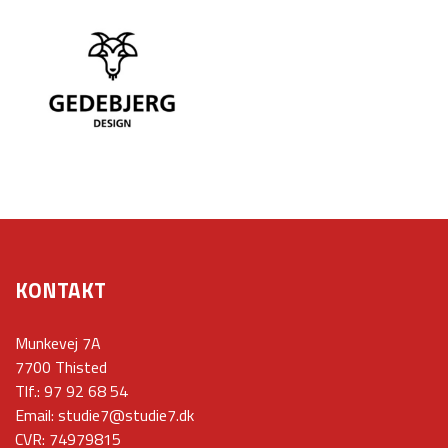
KONTAKT
Munkevej 7A
7700 Thisted
Tlf.:
97 92 68 54
Email:
studie7@studie7.dk
CVR: 74979815